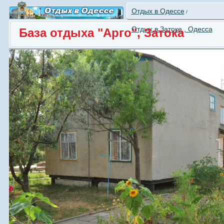
Отдых в Одессе
/
Отдых в Затоке , Одесса
База отдыха "Арго", Затока