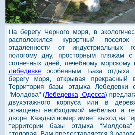
На берегу Черного моря, в экологиче
расположился курортный поселок 
отдаленности от индустриальных г
пологому дну, просторным пляжам с
солнечных дней, лечебному морскому
Лебедевке
особенным.
База отдыха 
берегу моря, открывая прекрасный 
Территория базы отдыха Лебедевки о
"Молдова" (
Лебедевка, Одесса
) предла
двухэтажного корпуса или в дерев
оснащены необходимой мебелью и тех
дворе. Каждый номер имеет выход на те
территории базы отдыха "Молдова"
столовая. Вам предоставляется 3-разов