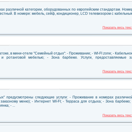
х различной категории, оборудованных по европейским стандартам. Номе
-местный. В номере: мебель, сейф, кондиционер, LCD телевизором с кабельны
Показать весь текс
токе, в мини-отеле "Семейный отдых": - Проживание; - WI-FI zone; - Кабельно
 и ротанговой мебелью; - Зона барбекю. Услуги, предоставляемые з
Показать весь текс
ых" предусмотрены следующие услуги: - Проживание в номерах различно
заказному меню); - Интернет WI-FI; - Терраса для отдыха; - Зона барбекю; 
ка; - ...
Показать весь текс