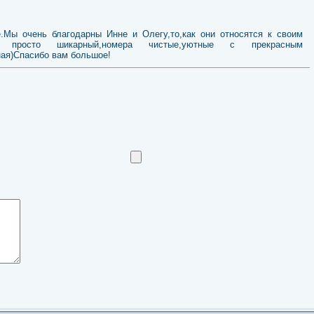
.Мы очень благодарны Инне и Олегу,то,как они относятся к своим
ель просто шикарный,номера чистые,уютные с прекрасным
ая)Спасибо вам большое!