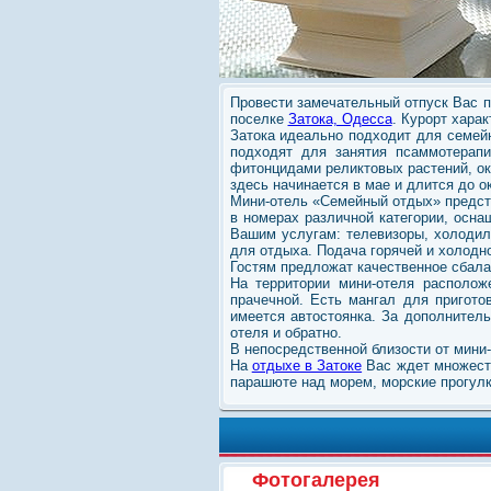
Провести замечательный отпуск Вас 
поселке
Затока, Одесса
. Курорт хара
Затока идеально подходит для семей
подходят для занятия псаммотерап
фитонцидами реликтовых растений, о
здесь начинается в мае и длится до о
Мини-отель «Семейный отдых» предста
в номерах различной категории, осн
Вашим услугам: телевизоры, холодил
для отдыха. Подача горячей и холодно
Гостям предложат качественное сбала
На территории мини-отеля располож
прачечной. Есть мангал для пригото
имеется автостоянка. За дополните
отеля и обратно.
В непосредственной близости от мини-
На
отдыхе в Затоке
Вас ждет множеств
парашюте над морем, морские прогулки
Фотогалерея