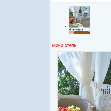
Мини-отель
Мини-отель
Номерной фонд
Территория
Кафе