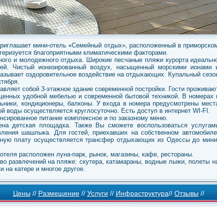
приглашает мини-отель «Семейный отдых», расположенный в приморско
ктеризуется благоприятными климатическими факторами.
ного и молодежного отдыха. Широкие песчаные пляжи курорта идеальн
ией. Чистый ионизированный воздух, насыщенный морскими ионами 
казывает оздоровительное воздействие на отдыхающих. Купальный сезо
ктября.
вляет собой 3-этажное здание современной постройки. Гости проживаю
ащенных удобной мебелью и современной бытовой техникой. В номерах 
ьники, кондиционеры, балконы. У входа в номера предусмотрены мест
й воды осуществляется круглосуточно. Есть доступ в интернет WI-FI.
нсированное питание комплексное и по заказному меню.
ена детская площадка. Также Вы сможете воспользоваться услугам
вления шашлыка. Для гостей, приехавших на собственном автомобиле
льную плату осуществляется трансфер отдыхающих из Одессы до мини
отеля расположен луна-парк, рынок, магазины, кафе, рестораны.
о развлечений на пляже: скутера, катамараны, водные лыжи, полеты н
 на катере и многое другое.
Цены
//
Размещение
//
Услуги
//
Инфраструктура
//
Отзывы
//