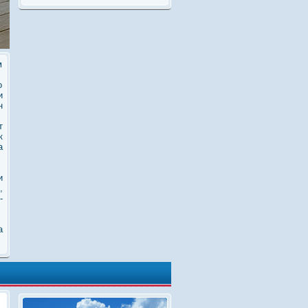
м
о
и
н
т
к
а
и
,
-
а