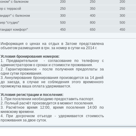
коном" с балконом
200
250
200
ер с террасой
250
350
250
андарт" с балконом
300
400
300
ер "студио"
500
800
500
стандарт комфорт"
450
650
450
Информация о ценах на отдых в Затоке представлена
объектом размещения в грн. за номер в сутки на 2014 г.
Условия бронирования номеров:
1. Предварительное - согласование по телефону с
администратором о сроках и стоимости проживания.
2. Гарантированное - после получения предоплаты за
одни сутки проживания.
3. Аннулирование бронирования производится за 14 дней
до заезда, в случае не соблюдения этого временного
промежутка ваша оплата удерживается.
Условия регистрации и поселения:
1. При поселении необходимо предоставить паспорт.
2. Полный расчёт производится в момент поселения.
3. Расчётное время 12:00, время поселения 14:00 по
киевскому времени.
4. При досрочном отъезде - удерживается стоимость
проживания за двое суток.