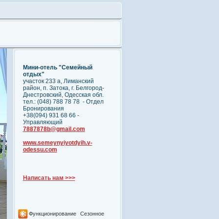
Мини-отель "Семейный
отдых"
участок 233 а, Лиманский
район, п. Затока, г. Белгород-
Днестровский, Одесская обл.
тел.: (048) 788 78 78 - Отдел
Бронирования
+38(094) 931 68 66 -
Управляющий
7887878b@gmail.com
www.semeynyiyotdyih.v-
odessu.com
Написать нам >>>
Функционирование
Сезонное