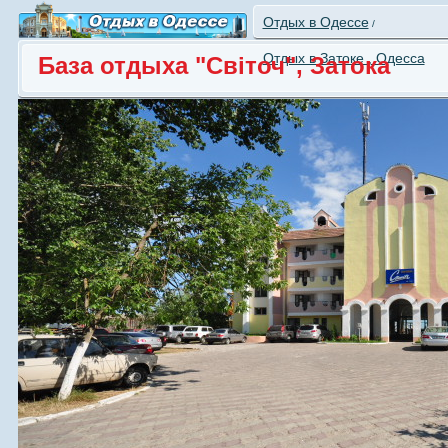
Отдых в Одессе
/
Отдых в Затоке , Одесса
База отдыха "Свiточ", Затока