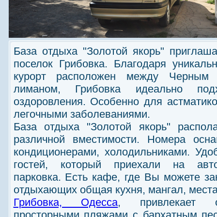
База отдыха "Золотой якорь" приглаш
поселок Грибовка. Благодаря уникаль
курорт расположен между Черным 
лиманом, Грибовка идеально по
оздоровления. Особенно для астматико
легочными заболеваниями.
База отдыха "Золотой якорь" распол
различной вместимости. Номера осн
кондиционерами, холодильниками. Удо
гостей, который приехали на авто
парковка. Есть кафе, где Вы можете за
отдыхающих общая кухня, мангал, места
Грибовка, Одесса
, привлекает 
просторными пляжами с бархатным пе