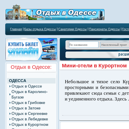
Главная
Базы отдыха Одессы
Санатории Одессы
Пансионаты Одессы
Гос
Курортным учреждениям
Мини-отели в Курортном
Отдых в Одессе:
ОДЕССА
Небольшое и тихое село Ку
Отдых в Одессе
просторными и безопасными 
Отдых в Каролино-
привлекают сюда семьи с дет
Бугазе
и уединенного отдыха. Здесь .
Отдых в Грибовке
Отдых в Затоке
Отдых в Сергеевке
Отдых в Лебедевке
Отдых в Курортном