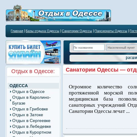
Главная
Базы отдыха Одессы
Санатории Одессы
Пансионаты Одессы
Гос
Курортным учреждениям
Санатории Одессы — отд
Отдых в Одессе:
ОДЕССА
Огромное количество сол
Отдых в Одессе
протяженной морской пол
Отдых в Каролино-
медицинская база позвол
Бугазе
санаторных учреждений Отд
Отдых в Грибовке
Санатории Одессы лечат ...
Отдых в Затоке
Отдых в Сергеевке
Отдых в Лебедевке
Отдых в Курортном