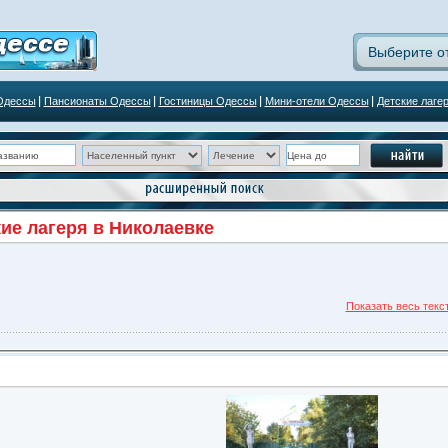
Выберите о
Одессы
Пансионаты Одессы
Гостиницы Одессы
Мини-отели Одессы
Детские лаге
ие лагеря в Николаевке
Показать весь текс