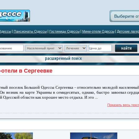
Выберите о
Одессы
Пансионаты Одессы
Гостиницы Одессы
Мини-отели Одессы
Детские лаге
отели в Сергеевке
ный поселок Большой Одессы Сергеевка - относительно молодой населенны
 Он возник на карте Украины в семидесятых, однако, быстро завоевал сердц
й Одесской области как хорошее место отдыха. И это ...
Показать весь текс