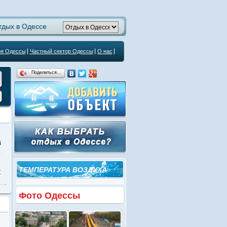
тдых в Одессе
ря Одессы
Частный сектор Одессы
О нас
Поделиться…
й
а
ТЕМПЕРАТУРА ВОЗДУХА
т
Фото Одессы