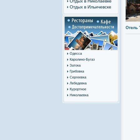
Отдых в Николаевке
Отдых в Ильичевске
Отель 
Одесса
Каролино-Бугаз
Затока
Грибовка
Сергеевка
Лебедевка
Курортное
Николаевка