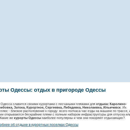
рты Одессы: отдых в пригороде Одессы
Одесса славится своими курортами с песчаными пляжами для
отдыха: Каролино-
рибовка, Затока, Курортное, Сергеевка, Лебедевка, Николаевка, Ильичевск
. Их
плюс - близкое расположение к городу: всего полчаса-час езды на машине по трассе, 
ми открываются бескрайние пляжи с полным набором инфраструктуры для отпуска ил
 Какие же
курорты Одессы
наиболее популярны и чем они покоряют отдыхающих?.
обнее об отдыхе в курортных поселках Одессы