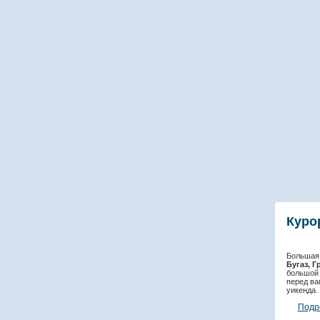
Куро
Большая 
Бугаз, Г
большой 
перед ва
уикенда.
Подр