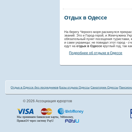
Отдых в Одессе
На берегу Черного моря раскинулся прекра
званий. Это и Город-герой, и Жемчужина Ук
обязательный пункт посещения туристами, 
и сами украинцы: не повидал этот город - с
едут на
отдых в Одессе
круглый год, так ка
Подробнее об отдыхе в Одессе
Отдых в Одессе без посредников
Базы отдыха Одессы
Санатории Одессы
Пансион
© 2026 Ассоциация курортов
Мы принимаем банковские карты, Webmoney,
Приват24 через систему PayU