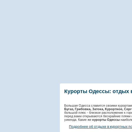
Курорты Одессы: отдых 
Большая Одесса славится своими курорта
Бугаз, Грибовка, Затока, Курортное, Сер
большой плюс - близкое расположение к гор
перед вами открываются бескрайние пляжи 
уикенда. Какие же
курорты Одессы
наиболе
Подробнее об отдыхе в курортных п