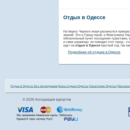
Отдых в Одессе
На берегу Черного моря раскинулся прекра
званий. Это и Город-герой, и Жемчужина Ук
обязательный пункт посещения туристами, 
и сами украинцы: не повидал этот город - с
едут на
отдых в Одессе
круглый год, так ка
Подробнее об отдыхе в Одессе
Отдых в Одессе без посредников
Базы отдыха Одессы
Санатории Одессы
Пансион
© 2026 Ассоциация курортов
Мы принимаем банковские карты, Webmoney,
Приват24 через систему PayU