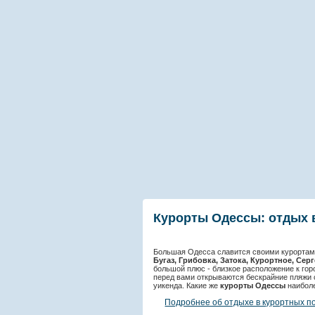
Курорты Одессы: отдых 
Большая Одесса славится своими курорта
Бугаз, Грибовка, Затока, Курортное, Сер
большой плюс - близкое расположение к гор
перед вами открываются бескрайние пляжи 
уикенда. Какие же
курорты Одессы
наиболе
Подробнее об отдыхе в курортных п