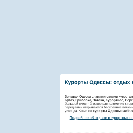
Курорты Одессы: отдых 
Большая Одесса славится своими курорта
Бугаз, Грибовка, Затока, Курортное, Сер
большой плюс - близкое расположение к гор
перед вами открываются бескрайние пляжи 
уикенда. Какие же
курорты Одессы
наиболе
Подробнее об отдыхе в курортных п