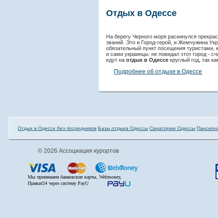
Отдых в Одессе
На берегу Черного моря раскинулся прекра
званий. Это и Город-герой, и Жемчужина Ук
обязательный пункт посещения туристами, 
и сами украинцы: не повидал этот город - с
едут на
отдых в Одессе
круглый год, так ка
Подробнее об отдыхе в Одессе
Отдых в Одессе без посредников
Базы отдыха Одессы
Санатории Одессы
Пансион
© 2026 Ассоциация курортов
Мы принимаем банковские карты, Webmoney,
Приват24 через систему PayU