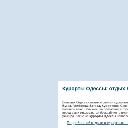
Курорты Одессы: отдых 
Большая Одесса славится своими курорта
Бугаз, Грибовка, Затока, Курортное, Сер
большой плюс - близкое расположение к гор
перед вами открываются бескрайние пляжи 
уикенда. Какие же
курорты Одессы
наиболе
Подробнее об отдыхе в курортных п