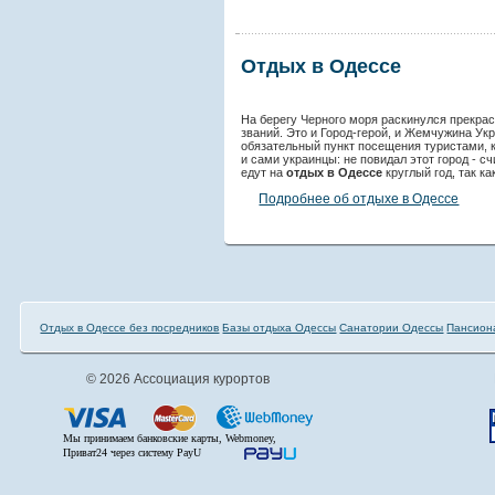
Отдых в Одессе
На берегу Черного моря раскинулся прекра
званий. Это и Город-герой, и Жемчужина Ук
обязательный пункт посещения туристами, 
и сами украинцы: не повидал этот город - с
едут на
отдых в Одессе
круглый год, так ка
Подробнее об отдыхе в Одессе
Отдых в Одессе без посредников
Базы отдыха Одессы
Санатории Одессы
Пансион
© 2026 Ассоциация курортов
Мы принимаем банковские карты, Webmoney,
Приват24 через систему PayU