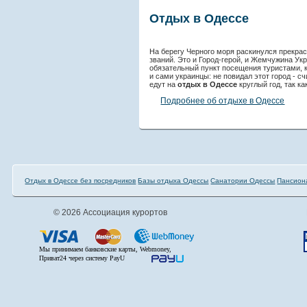
Отдых в Одессе
На берегу Черного моря раскинулся прекра
званий. Это и Город-герой, и Жемчужина Ук
обязательный пункт посещения туристами, 
и сами украинцы: не повидал этот город - с
едут на
отдых в Одессе
круглый год, так ка
Подробнее об отдыхе в Одессе
Отдых в Одессе без посредников
Базы отдыха Одессы
Санатории Одессы
Пансион
© 2026 Ассоциация курортов
Мы принимаем банковские карты, Webmoney,
Приват24 через систему PayU