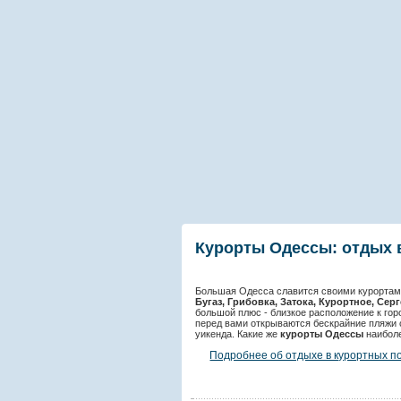
Курорты Одессы: отдых 
Большая Одесса славится своими курорта
Бугаз, Грибовка, Затока, Курортное, Сер
большой плюс - близкое расположение к гор
перед вами открываются бескрайние пляжи 
уикенда. Какие же
курорты Одессы
наиболе
Подробнее об отдыхе в курортных п