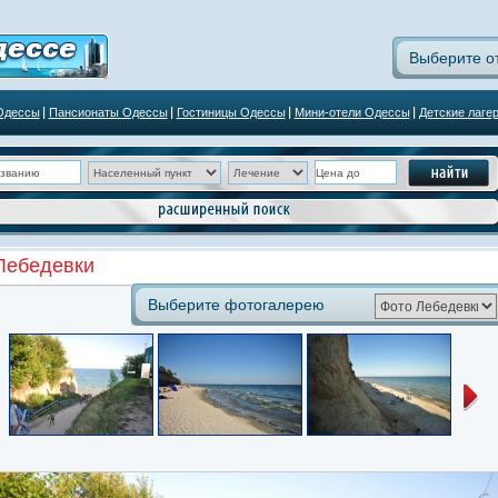
Выберите о
Одессы
Пансионаты Одессы
Гостиницы Одессы
Мини-отели Одессы
Детские лаге
Лебедевки
Выберите фотогалерею