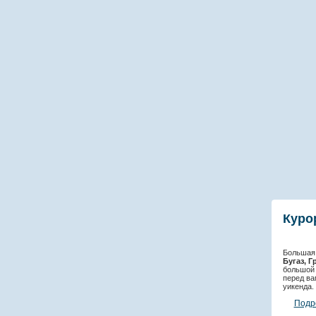
Куро
Большая 
Бугаз, Г
большой 
перед ва
уикенда.
Подр