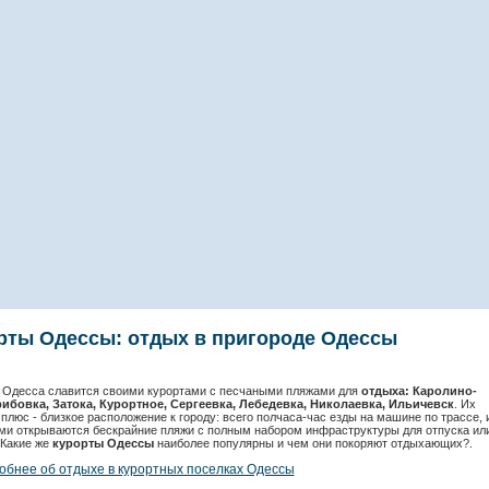
рты Одессы: отдых в пригороде Одессы
Одесса славится своими курортами с песчаными пляжами для
отдыха: Каролино-
рибовка, Затока, Курортное, Сергеевка, Лебедевка, Николаевка, Ильичевск
. Их
плюс - близкое расположение к городу: всего полчаса-час езды на машине по трассе, 
ми открываются бескрайние пляжи с полным набором инфраструктуры для отпуска ил
 Какие же
курорты Одессы
наиболее популярны и чем они покоряют отдыхающих?.
обнее об отдыхе в курортных поселках Одессы