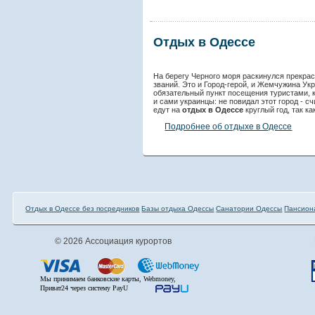
Отдых в Одессе
На берегу Черного моря раскинулся прекра
званий. Это и Город-герой, и Жемчужина Ук
обязательный пункт посещения туристами, 
и сами украинцы: не повидал этот город - с
едут на
отдых в Одессе
круглый год, так ка
Подробнее об отдыхе в Одессе
Отдых в Одессе без посредников
Базы отдыха Одессы
Санатории Одессы
Пансион
© 2026 Ассоциация курортов
Мы принимаем банковские карты, Webmoney,
Приват24 через систему PayU