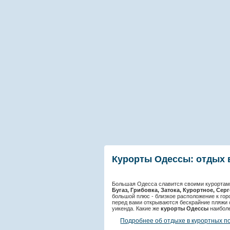
Курорты Одессы: отдых 
Большая Одесса славится своими курорта
Бугаз, Грибовка, Затока, Курортное, Сер
большой плюс - близкое расположение к гор
перед вами открываются бескрайние пляжи 
уикенда. Какие же
курорты Одессы
наиболе
Подробнее об отдыхе в курортных п